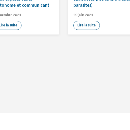
tonome et communicant
parasites)
 octobre 2024
20 juin 2024
Lire la suite
Lire la suite
périence sur notre site. En poursuivant votre connexion, vous acceptez 