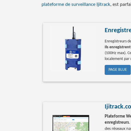
plateforme de surveillance Ijitrack
, est parf
Enregistr
Enregistreurs de
Ils enregistre
(100Hz max). C
localement par 
PAGE BLUE
Ijitrack.
Plateforme Web
enregistreurs
.
des réseaux na