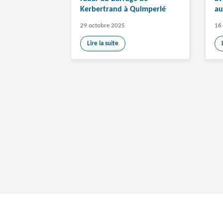
Kerbertrand à Quimperlé
au
29 octobre 2025
16
Lire la suite
Nous utilisons des cookies pour vous assurer un meilleure ex
cookies.
Configuration