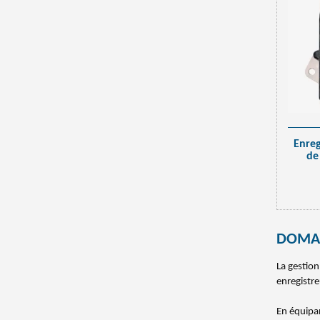
Enre
de
DOMAI
La gestion
enregistr
En équipa