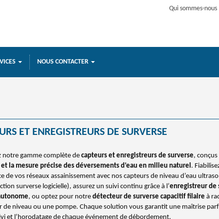
Qui sommes-nous 
VICES
NOUS CONTACTER
URS ET ENREGISTREURS DE SURVERSE
z notre gamme complète de
capteurs et enregistreurs de surverse
, conçus
 et la mesure précise des déversements d’eau en milieu naturel
. Fiabilise
ce de vos réseaux assainissement avec nos capteurs de niveau d’eau ultraso
ction surverse logicielle), assurez un suivi continu grâce à l’
enregistreur de
 autonome
, ou optez pour notre
détecteur de surverse capacitif filaire
à ra
r de niveau ou une pompe. Chaque solution vous garantit une maîtrise parf
uivi et l’horodatage de chaque événement de débordement.