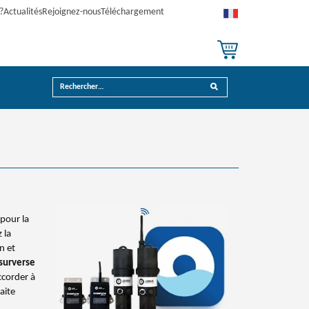
?
Actualités
Rejoignez-nous
Téléchargement
 pour la
z la
n et
 surverse
ccorder à
aite