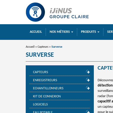
ACCUEIL
NOS MÉTIERS
PRODUITS
SER
Accueil
»
Capteurs
»
Surverse
SURVERSE
CAPTE
CAPTEURS
ENREGISTREURS
Découvre
détection
ECHANTILLONNEURS
surveillan
radar (fon
KIT DE CONNEXION
capacitif
LOGICIELS
un capteu
pour le s
EAU POTABLE