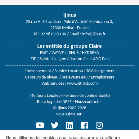
Ijinus
25 rue A. Schweitzer, Pôle d'Activité Kervidanou 3,
29300 Mellac - France
Tél: 02 98 09 03 30
/ Email :
info@ijinus.fr
Les entités du groupe Claire
FAST / WAYVE / IJINUS / HYDREKA
EIE / Sainte-Lizaigne / Hydroméca / ADG Eau
Environnement
/
Service Location
/
Téléchargement
Capteurs de niveau
/
préleveurs eau
/
Enregistreurs
Web services :
www.ijitrack.com
Mentions Légales
/
Politique de confidentialité
Recyclage des DEEE
/
Nous-contacter
© Ijinus 2003-2026
Nous suivre sur :
Nous utilisons des cookies pour vous assurer un meilleure