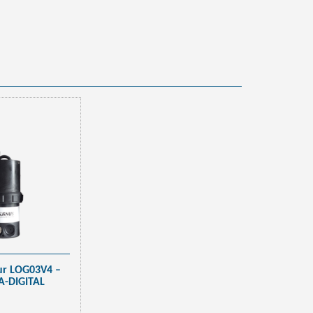
ur LOG03V4 –
A-DIGITAL