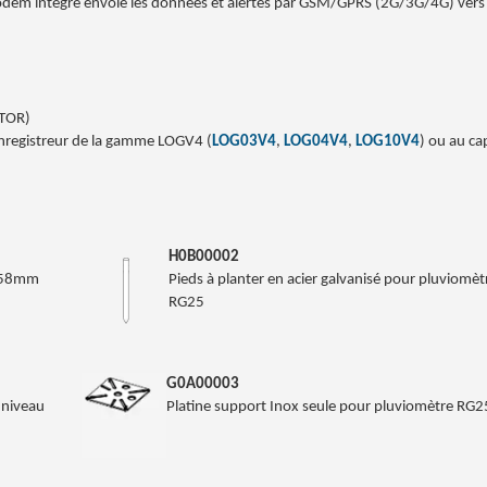
 modem intégré envoie les données et alertes par GSM/GPRS (2G/3G/4G) vers 
 TOR)
enregistreur de la gamme LOGV4 (
LOG03V4
,
LOG04V4
,
LOG10V4
) ou au ca
H0B00002
 658mm
Pieds à planter en acier galvanisé pour pluviomèt
RG25
G0A00003
 niveau
Platine support Inox seule pour pluviomètre RG2