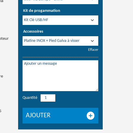
la
Kit de progammation
Accessoires
pteur
Effacer
re
Quantité
quantité
de
5
Location
AJOUTER
pluviomètre
RG25