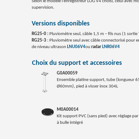
Selon le modèle l’enregistreur LOG V4 choisi, celui avec
supervision.
Versions disponibles
RG25-0 :
Pluviomètre seul, câble 1,5 m – fils nus (1 sortie
RG25-3
: Pluviomètre seul avec câble connectorisé pour 
de niveau ultrason
LNU06V4
ou
radar
LNR06V4
Choix du support et accessoires
G0A00059
Ensemble platine support, tube (longueur
Ø60mm), pied à visser inox 304L
M0A00014
Kit support PVC (sans pied) avec réglage par
à bulle intégré