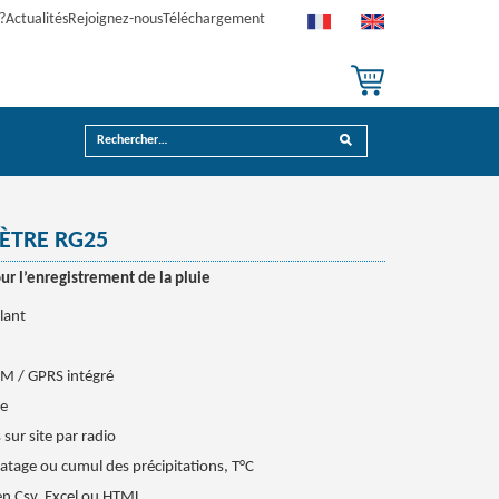
?
Actualités
Rejoignez-nous
Téléchargement
ÈTRE RG25
our l’enregistrement de la pluie
lant
M / GPRS intégré
de
sur site par radio
tage ou cumul des précipitations, T°C
en Csv, Excel ou HTML