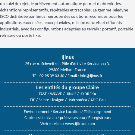
un suivi de rejet, le prélèvement automatique permet d’obtenir des
échantillons représentatifs, répétables et traçables. La gamme Teledyne
ISCO distribuée par Ijinus regroupe des solutions reconnues pour les
applications eaux usées, eaux pluviales, milieux naturels et effluents
industriels, avec des configurations adaptées au terrain : portatif, portable
réfrigéré ou poste fixe.
Ijinus
25 rue A. Schweitzer, Pôle d'Activité Kervidanou 3,
29300 Mellac - France
Tél: 02 98 09 03 30
/ Email :
info@ijinus.fr
Les entités du groupe Claire
FAST / WAYVE / IJINUS / HYDREKA
EIE / Sainte-Lizaigne / Hydroméca / ADG Eau
Environnement
/
Service Location
/
Téléchargement
Capteurs de niveau
/
préleveurs eau
/
Enregistreurs
Web services :
www.ijitrack.com