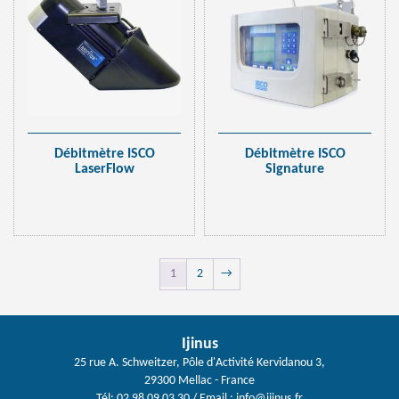
Débitmètre ISCO
Débitmètre ISCO
LaserFlow
Signature
1
2
→
Ijinus
25 rue A. Schweitzer, Pôle d'Activité Kervidanou 3,
29300 Mellac - France
Tél: 02 98 09 03 30
/ Email :
info@ijinus.fr