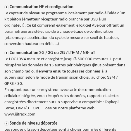
Communication HF et configuration
Le capteur de niveau se programme localement par radio à l’aide d’un
kit piéton (émetteur récepteur radio branché par USB à un
ordinateur). Ce kit comprend également le logiciel Avelour offrant un
paramétrage assisté et rapide à chaque étape de configuration
(étalonnage, accélération du cycle de mesure sur seuil de hauteur,
conversion hauteur en débit …)
Communication 2G / 3G ou 2G / LTE-M / NB-IoT
Le LOG10V4 mesure et enregistre jusqu’à 500 000 mesures. Il peut
récupérer les données de 15 autres périphériques Ijinus présent dans
son champ radio. Il enverra ensuite toutes ses données à la
supervision selon le mode de transmission choisi, au choix GSM /
GPRS / 3G.
En optant pour un enregistreur avec carte de communication
cellulaire intégrée, vous récupérez les données, rapports et alertes
enregistrées directement sur un superviseur compatible : Topkapi,
Lerne, Dev I/0 – OPC, Floee ou notre platforme web
www.ijitrack.com.
Sonde de niveau déportée
Les sondes ultrason déportées sont à choisir parmi les différents