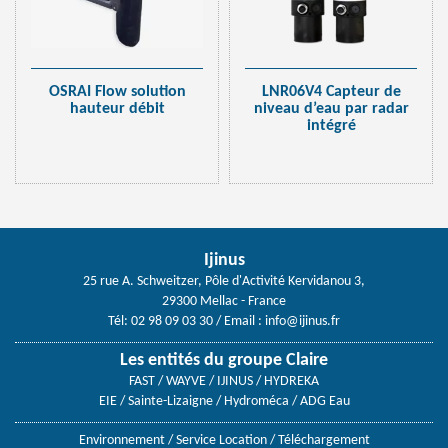
OSRAI Flow solution
LNR06V4 Capteur de
hauteur débit
niveau d’eau par radar
intégré
Ijinus
25 rue A. Schweitzer, Pôle d'Activité Kervidanou 3,
29300 Mellac - France
Tél: 02 98 09 03 30
/ Email :
info@ijinus.fr
Les entités du groupe Claire
FAST / WAYVE / IJINUS / HYDREKA
EIE / Sainte-Lizaigne / Hydroméca / ADG Eau
Environnement
/
Service Location
/
Téléchargement