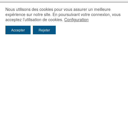
Nous utilisons des cookies pour vous assurer un meilleure
expérience sur notre site. En poursuivant votre connexion, vous
acceptez l’utilisation de cookies.
Configuration
Accepter
Rejeter
Ijinus
25 rue A. Schweitzer, Pôle d'Activité Kervidanou 3,
29300 Mellac - France
Tél: 02 98 09 03 30
/ Email :
info@ijinus.fr
Les entités du groupe Claire
FAST / WAYVE / IJINUS / HYDREKA
EIE / Sainte-Lizaigne / Hydroméca / ADG Eau
Environnement
/
Service Location
/
Téléchargement
Capteurs de niveau
/
préleveurs eau
/
Enregistreurs
Web services :
www.ijitrack.com
Mentions Légales
/
Politique de confidentialité
Recyclage des DEEE
/
Nous-contacter
© Ijinus 2003-2026
Nous suivre sur :