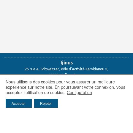
Ijinus
25 rue A. Schweitzer, Pôle d'Activité Kervidanou 3,
29300 Mellac - France
Nous utilisons des cookies pour vous assurer un meilleure
Tél: 02 98 09 03 30
/ Email :
info@ijinus.fr
expérience sur notre site. En poursuivant votre connexion, vous
acceptez l’utilisation de cookies.
Configuration
Les entités du groupe Claire
FAST / WAYVE / IJINUS / HYDREKA
Accepter
Rejeter
EIE / Sainte-Lizaigne / Hydroméca / ADG Eau
Environnement
/
Service Location
/
Téléchargement
Capteurs de niveau
/
préleveurs eau
/
Enregistreurs
Web services :
www.ijitrack.com