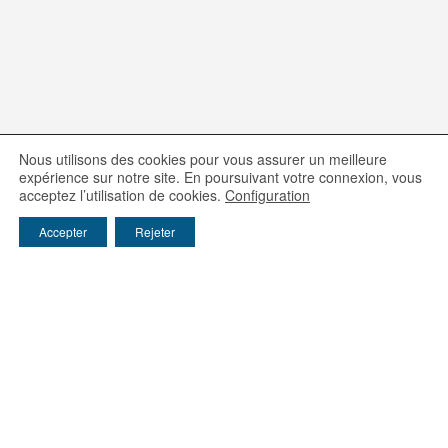
Nous utilisons des cookies pour vous assurer un meilleure
expérience sur notre site. En poursuivant votre connexion, vous
acceptez l’utilisation de cookies.
Configuration
Accepter
Rejeter
Ijinus
25 rue A. Schweitzer, Pôle d'Activité Kervidanou 3,
29300 Mellac - France
Tél: 02 98 09 03 30
/ Email :
info@ijinus.fr
Les entités du groupe Claire
FAST / WAYVE / IJINUS / HYDREKA