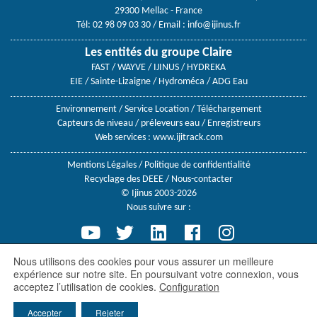
29300 Mellac - France
Tél: 02 98 09 03 30
/ Email :
info@ijinus.fr
Les entités du groupe Claire
FAST / WAYVE / IJINUS / HYDREKA
EIE / Sainte-Lizaigne / Hydroméca / ADG Eau
Environnement
/
Service Location
/
Téléchargement
Capteurs de niveau
/
préleveurs eau
/
Enregistreurs
Web services :
www.ijitrack.com
Mentions Légales
/
Politique de confidentialité
Recyclage des DEEE
/
Nous-contacter
© Ijinus 2003-2026
Nous suivre sur :
Nous utilisons des cookies pour vous assurer un meilleure
expérience sur notre site. En poursuivant votre connexion, vous
Ijinus, une société du groupe
acceptez l’utilisation de cookies.
Configuration
Accepter
Rejeter